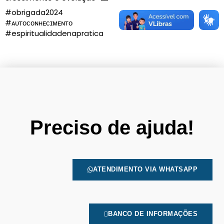
#obrigada2024
#ᴀᴜᴛᴏᴄᴏɴʜᴇᴄɪᴍᴇɴᴛᴏ
#espiritualidadenapratica
Preciso de ajuda!
ATENDIMENTO VIA WHATSAPP
BANCO DE INFORMAÇÕES