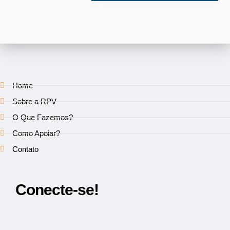
Home
Sobre a RPV
O Que Fazemos?
Como Apoiar?
Contato
Conecte-se!