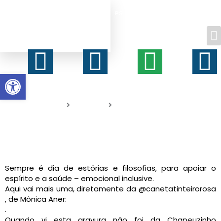
BANCO DE INFORMAÇÕES SOBRE
Ir
APOIO PSICOLÓGICO,
para
PSIQUIÁTRICO, ESPIRITUAL E LEIGO
o
conteúdo
Facebook-
Instagra
What
Y
f
Abrir a barra de ferramentas
Home
Artigos
Seja inteiro!
Sempre é dia de estórias e filosofias, para apoiar o
espírito e a saúde – emocional inclusive.
Aqui vai mais uma, diretamente da @canetatinteirorosa
, de Mônica Aner:
.
Quando vi esta gravura não foi da Chapeuzinho