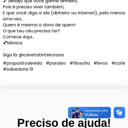
🎵 desejo que você ganhe dinheiro,
Pois é preciso viver também,
E que você diga a ele (dinheiro ou Internet), pelo menos
uma vez,
Quem é mesmo o dono de quem!
O que teu céu precisa ter?
Comece Aqui…
💕Mônica
.
Siga lá: @canetatinteirorosa
#propositodevida #paraíso #filosofia #livros #café
#sabedoria 🌻
Preciso de ajuda!