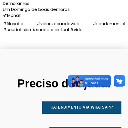
Demoramos.
Um Domingo de boas demoras…
💕Monah
#filosofia #valorizacaodavida #saudemental
#saudefisica #saudeespiritual #vida
Preciso de ajuda!
ATENDIMENTO VIA WHATSAPP