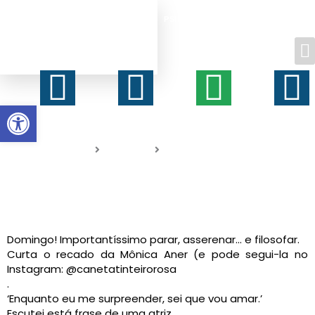
BANCO DE INFORMAÇÕES SOBRE
Ir
APOIO PSICOLÓGICO,
para
PSIQUIÁTRICO, ESPIRITUAL E LEIGO
o
conteúdo
Facebook-
Instagra
What
Y
f
Abrir a barra de ferramentas
Home
Artigos
O tempo!
Domingo! Importantíssimo parar, asserenar… e filosofar.
Curta o recado da Mônica Aner (e pode segui-la no
Instagram: @canetatinteirorosa
.
‘Enquanto eu me surpreender, sei que vou amar.’
Escutei está frase de uma atriz.