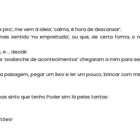
ro’, me vem à ideia: ‘calma, é hora de descansar’.
ais sentido ‘na empreitada’, ou que, de certa forma, o 
 e … decidir.
ue ‘avalanche de acontecimentos’ chegaram a mim para sere
 paisagem, pegar um livro e ler um pouco, brincar com me
as sinto que tenho Poder sim: lá pelas tantas:
stões!