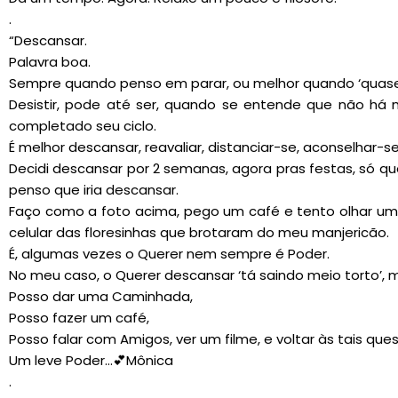
.
“Descansar.
Palavra boa.
Sempre quando penso em parar, ou melhor quando ‘quase pi
Desistir, pode até ser, quando se entende que não há m
completado seu ciclo.
É melhor descansar, reavaliar, distanciar-se, aconselhar-se,
Decidi descansar por 2 semanas, agora pras festas, só q
penso que iria descansar.
Faço como a foto acima, pego um café e tento olhar uma
celular das floresinhas que brotaram do meu manjericão.
É, algumas vezes o Querer nem sempre é Poder.
No meu caso, o Querer descansar ‘tá saindo meio torto’, m
Posso dar uma Caminhada,
Posso fazer um café,
Posso falar com Amigos, ver um filme, e voltar às tais que
Um leve Poder…💕Mônica
.