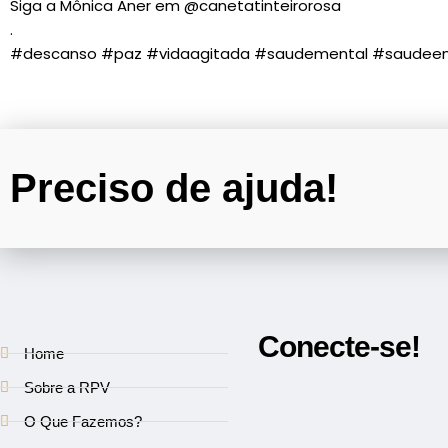
Siga a Mônica Aner em @canetatinteirorosa
.
#descanso #paz #vidaagitada #saudemental #saudeemoc
Preciso de ajuda!
Conecte-se!
Home
Sobre a RPV
O Que Fazemos?