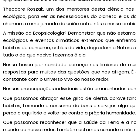
Theodore Roszak, um dos mentores desta ciência nos fa
ecológico, para ver as necessidades do planeta e as d
chamam a uma jornada de união entre nós e nosso ambien
A missão da Ecopsicologia? Demonstrar que não estamos
ecológicas e eventos climáticos extremos que enfrent
hábitos de consumo, estilos de vida, degradam a Naturez
tudo o de que nocivo fazemos à ela.
Nossa busca por sanidade começa nos limiares do m
respostas para muitas das questões que nos afligem. É 
constante com o universo vivo ao nosso redor.
Nossas preocupações individuais estão emaranhadas com
Que possamos abraçar esse grito de alerta, aproveitan
hábitos, tornando o consumo de bens e serviços algo que
perca o equilíbrio e volte-se contra a própria humanidade.
Que possamos reconhecer que a saúde da Terra e a noss
mundo ao nosso redor, também estamos curando a nós 