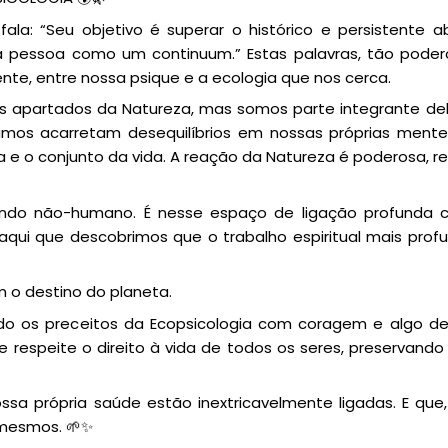
la: “Seu objetivo é superar o histórico e persistente a
a pessoa como um continuum.” Estas palavras, tão poder
te, entre nossa psique e a ecologia que nos cerca.
 apartados da Natureza, mas somos parte integrante del
amos acarretam desequilíbrios em nossas próprias mente
a e o conjunto da vida. A reação da Natureza é poderosa, r
undo não-humano. É nesse espaço de ligação profunda
aqui que descobrimos que o trabalho espiritual mais prof
 o destino do planeta.
do os preceitos da Ecopsicologia com coragem e algo de 
 respeite o direito à vida de todos os seres, preservand
a própria saúde estão inextricavelmente ligadas. E que,
mesmos. 🌱✨