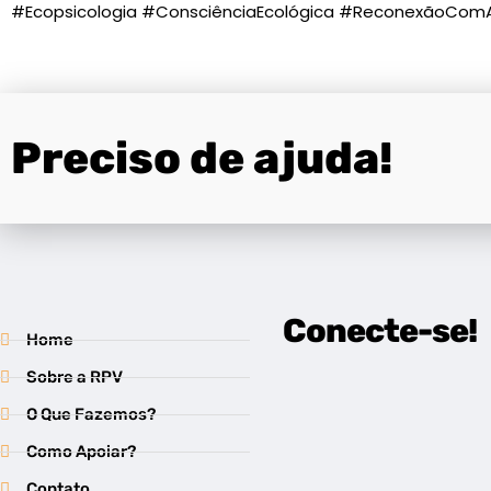
#Ecopsicologia #ConsciênciaEcológica #ReconexãoCom
Preciso de ajuda!
Conecte-se!
Home
Sobre a RPV
O Que Fazemos?
Como Apoiar?
Contato