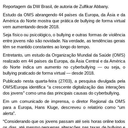
Estudo da OMS abrangendo 44 países da Europa, da Ásia e da
América do Norte mostra que prática de bullying de forma virtual
vem aumentando desde 2018.
Seja físico ou psicológico, o bullying e outras formas de violência
entre jovens não são novidade. Na verdade, as tendências gerais
têm se mantido constantes ao longo do tempo.
Entretanto, um estudo da Organização Mundial da Saúde (OMS)
realizado em 44 países da Europa, da Ásia Central e da América
do Norte indica um aumento no cyberbullying — ou seja, o
bullying praticado de forma virtual — desde 2018.
Publicado nesta quarta-feira (27/03), a pesquisa divulgada pela
OMS/Europa identifica “a crescente digitalização das interações
dos jovens” como uma das principais causas do cyberbullying.
Em um comunicado de imprensa, o diretor Regional da OMS
para a Europa, Hans Kluge, descreveu o relatório como “um
alerta”.
“Considerando que os jovens passam até seis horas online todos
os dias, até mesmo pequenas alterações nas taxas de bullying e
violência podem ter implicações significativas para a saúde e o